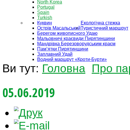
North Korea
Portugal
Spain
Turkish
Куквин
Екологічна стежка
Острів Масальський
Туристичний маршрут
Берегом живописного Удаю
Мальовничі краєвиди Пирятинщини
Мандрівка Березоворудським краєм
Пам’ятки Пирятинщини
Заплавний Удай
Водний маршрут «Кроти-Бурти»
Ви тут:
Головна
Про па
05.06.2019