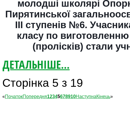
молодші школярі Опорн
Пирятинської загальноосв
ІІІ ступенів №6. Учасни
класу по виготовленню
(пролісків) стали учн
ДЕТАЛЬНІШЕ...
Сторінка 5 з 19
«
Початок
Попередня
1
2
3
4
5
6
7
8
9
10
Наступна
Кінець
»