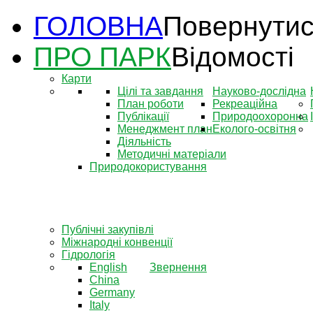
ГОЛОВНА
Повернутис
ПРО ПАРК
Відомості
Карти
Цілі та завдання
Науково-дослідна
План роботи
Рекреаційна
Публікації
Природоохоронна
Менеджмент план
Еколого-освітня
Діяльність
Методичні матеріали
Природокористування
Публічні закупівлі
Міжнародні конвенції
Гідрологія
English
Звернення
China
Germany
Italy