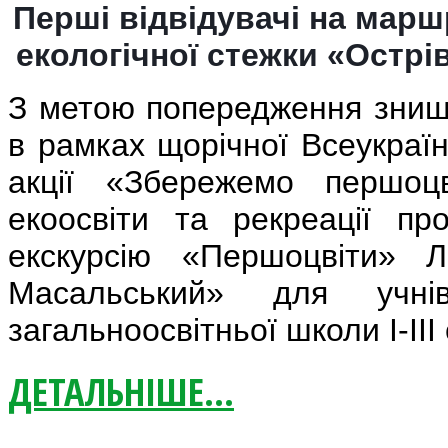
Перші відвідувачі на марш
екологічної стежки «Остр
З метою попередження знищ
в рамках щорічної Всеукраїн
акції «Збережемо першоцв
екоосвіти та рекреації пр
екскурсію «Першоцвіти» Л
Масальський» для учнів
загальноосвітньої школи І-ІІІ 
ДЕТАЛЬНІШЕ...