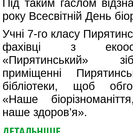
Під таким гаслом відзн
року Всесвітній День біо
Учні 7-го класу Пирятинс
фахівці з екоо
«Пирятинський» з
приміщенні Пирятинсь
бібліотеки, щоб обг
«Наше біорізноманітт
наше здоров’я».
ДЕТАЛЬНІШЕ...