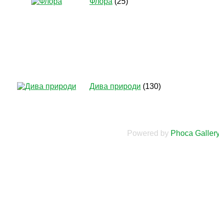
Флора
(25)
Дива природи
(130)
Powered by
Phoca
Galler