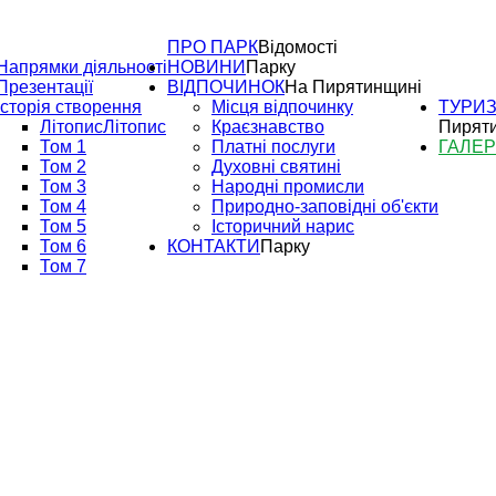
ПРО ПАРК
Відомості
Напрямки діяльності
НОВИНИ
Парку
Презентації
ВІДПОЧИНОК
На Пирятинщині
Історія створення
Місця відпочинку
ТУРИ
Літопис
Літопис
Краєзнавство
Пирят
Том 1
Платні послуги
ГАЛЕ
Том 2
Духовні святині
Том 3
Народні промисли
Том 4
Природно-заповідні об'єкти
Том 5
Історичний нарис
Том 6
КОНТАКТИ
Парку
Том 7