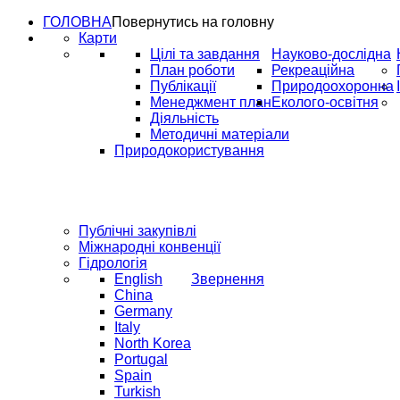
ГОЛОВНА
Повернутись на головну
Карти
Цілі та завдання
Науково-дослідна
План роботи
Рекреаційна
Публікації
Природоохоронна
Менеджмент план
Еколого-освітня
Діяльність
Методичні матеріали
Природокористування
Публічні закупівлі
Міжнародні конвенції
Гідрологія
English
Звернення
China
Germany
Italy
North Korea
Portugal
Spain
Turkish