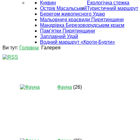
Куквин
Екологічна стежка
Острів Масальський
Туристичний маршрут
Берегом живописного Удаю
Мальовничі краєвиди Пирятинщини
Мандрівка Березоворудським краєм
Пам’ятки Пирятинщини
Заплавний Удай
Водний маршрут «Кроти-Бурти»
Ви тут:
Головна
Галерея
Фауна
(26)