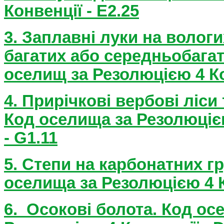
Конвенції - E
2.25
3.
Заплавні луки на вологи
багатих або середньобагат
оселищ за Резолюцією 4 Ко
4. Прирічкові вербові ліси
Код оселища за Резолюціє
-
G
1.11
5. Степи на карбонатних гр
оселища за Резолюцією 4 К
6. Осокові болота. Код ос