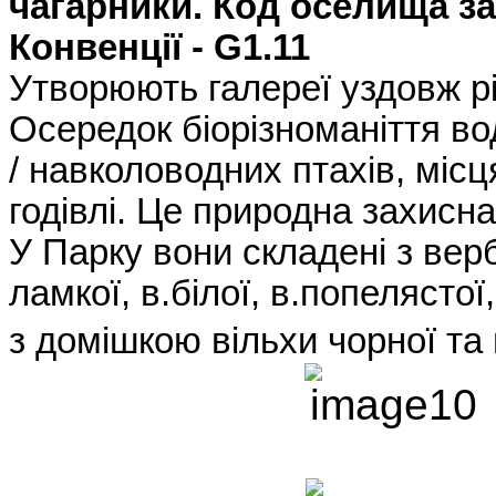
чагарники.
Код оселища за
Конвенції -
G
1.11
Утворюють галереї уздовж рі
Осередок біорізноманіття в
/ навколоводних птахів, місця
годівлі. Це природна захисн
У Парку вони складені з вер
ламкої, в.білої, в.попелястої
з домішкою вільхи чорної та 