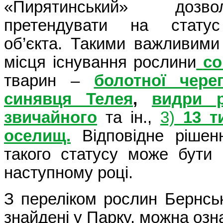
«Пирятинський» дозв
претендувати на статус
об’єкта. Такими важливими
місця існування рослини
со
тварин –
болотної чере
синявця Телея
,
видри р
звичайного
та ін.,
3)
13 т
оселищ.
Відповідне рішен
такого статусу може бути
наступному році.
З переліком рослин Бернсько
знайдені у Парку, можна оз