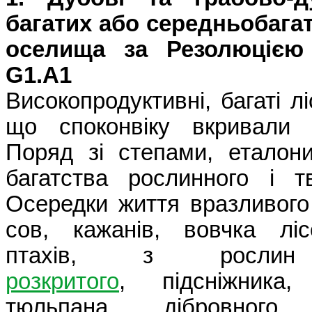
багатих або середньобагат
оселища за Резолюцією 
G1.A1
Високопродуктивні, багаті л
що споконвіку вкривали 
Поряд зі степами, еталон
багатства рослинного і тв
Осередки життя вразливого 
сов, кажанів, вовчка ліс
птахів, з росл
розкритого
, підсніжника, 
тюльпана дібровного