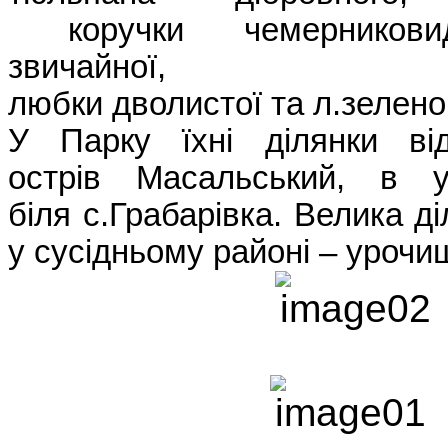
коручки чемерниковидн
звичайної,
любки дволистої та л.зеленок
У Парку їхні ділянки ві
острів Масальський, в у
біля с.Грабарівка. Велика ді
у сусідньому районі – уроч