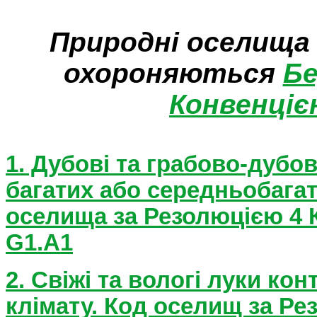
Природні оселища 
охороняються
Б
Конвенціє
1. Дубові та грабово-дубов
багатих або середньобагат
оселища за Резолюцією 4 К
G1.A1
2. Свіжі та вологі луки ко
клімату. Код оселищ за Ре