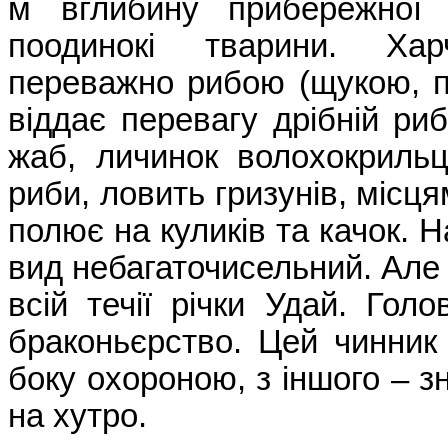
м вглибину прибережної
поодинокі тварини. Хар
переважно рибою (щукою, п
віддає перевагу дрібній риб
жаб, личинок волохокрильці
риби, ловить гризунів, місц
полює на куликів та качок. Н
вид небагаточисельний. Але 
всій течії річки Удай. Гол
браконьєрство. Цей чинник
боку охороною, з іншого – 
на хутро.