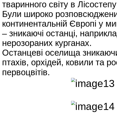
тваринного світу в Лісостепу 
Були широко розповсюджен
континентальній Європі у ми
– зникаючі останці, наприкла
нерозораних курганах.
Останцеві оселища зникаючи
птахів, орхідей, ковили та р
первоцвітів.