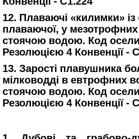
Конвенції - C1.224
12. Плаваючі «килимки» із 
плаваючої, у мезотрофних
стоячою водою. Код осел
Резолюцією 4 Конвенції - C
13. Зарості плавушника бо
мілководді в евтрофних в
стоячою водою. Код осел
Резолюцією 4 Конвенції - C
1. Дубові та грабово-д