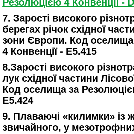
Резолюцією 4 Конвенції -
7.
Зарості високого різнот
берегах річок східної част
зони Європи. Код
оселища
4 Конвенції -
E
5.415
8.
Зарості високого різнотр
лук східної частини Лісово
Код оселища за Резолюцією
E5.424
9. Плаваючі «килимки» із 
звичайного, у мезотрофни