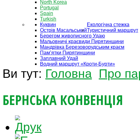
North Korea
Portugal
Spain
Turkish
Куквин
Екологічна стежка
Острів Масальський
Туристичний маршрут
Берегом живописного Удаю
Мальовничі краєвиди Пирятинщини
Мандрівка Березоворудським краєм
Пам’ятки Пирятинщини
Заплавний Удай
Водний маршрут «Кроти-Бурти»
Ви тут:
Головна
Про па
БЕРНСЬКА КОНВЕНЦІЯ