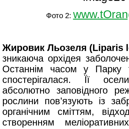
www.tOran
Фото 2:
Жировик Льозеля (
Liparis
зникаюча орхідея заболоче
Останнім часом у Парку 
спостерігалася. Її осе
абсолютно заповідного ре
рослини пов’язують із заб
органічним сміттям, відхо
створенням меліоративн