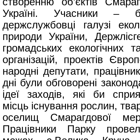
створенню об’єктів Смара
Україні. Учасники – 
держслужбовці галузі екол
природи України, Держлісг
громадських екологічних т
організацій, проектів Євро
народні депутати, працівни
дні були обговорені законода
ідеї заходів, які би спр
місць існування рослин, тва
оселищ Смарагдової мер
Працівники Парку прове