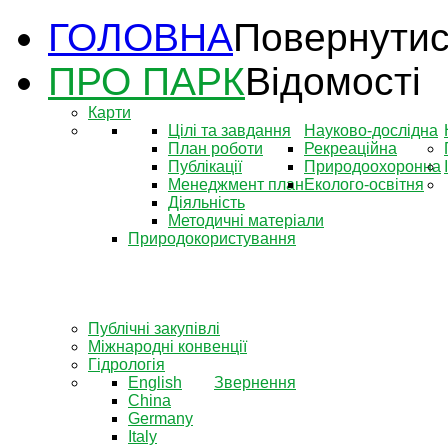
ГОЛОВНА
Повернутис
ПРО ПАРК
Відомості
Карти
Цілі та завдання
Науково-дослідна
План роботи
Рекреаційна
Публікації
Природоохоронна
Менеджмент план
Еколого-освітня
Діяльність
Методичні матеріали
Природокористування
Публічні закупівлі
Міжнародні конвенції
Гідрологія
English
Звернення
China
Germany
Italy