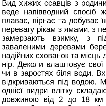
Вид хижих ссавців з родин
веде напівводний спосіб ж
плаває, пірнає та добуває ї
перевагу рікам з ямами, з п
замерзають взимку, з п
заваленими деревами бере
надійних схованок та місць
нір. Деколи влаштовує свої 
чи в заростях біля води. Вхі
відкриваються під водою. М
однієї видри влітку складаю
довжиною від 2 до 18 км 