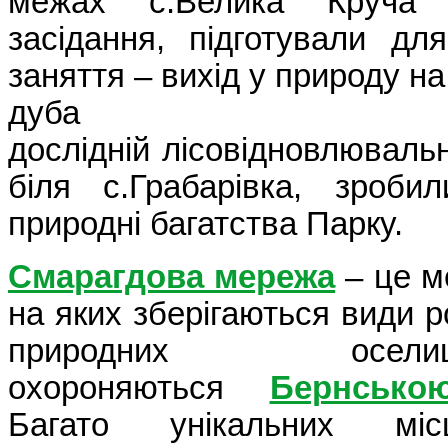
межах с.Велика Круча 
засідання, підготували дл
заняття – вихід у природу н
дуба
дослідній лісовідновлювальн
біля с.Грабарівка, зроби
природні багатства Парку.
Смарагдова мережа
– це м
на яких зберігаються види р
природних ос
охороняються
Бернсько
Багато унікальних м