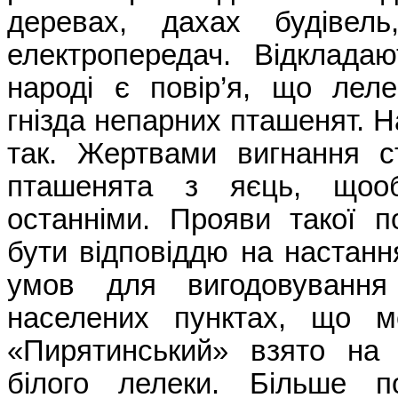
деревах, дахах будівель
електропередач. Відклада
народі є повір’я, що лел
гнізда непарних пташенят. Н
так. Жертвами вигнання с
пташенята з яєць, щооб
останніми. Прояви такої п
бути відповіддю на настан
умов для вигодовування
населених пунктах, що 
«Пирятинський» взято на 
білого лелеки. Більше 