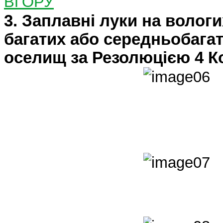
ВГОРУ
3.
Заплавні луки на вологи
багатих або середньобагат
оселищ за Резолюцією 4 Ко