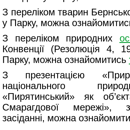
З переліком тварин Бернської
у Парку, можна ознайомитис
З переліком природних
о
Конвенції (Резолюція 4, 1
Парку, можна ознайомитись
З презентацією «Прир
національного приро
«Пирятинський» як об’єкт
Смарагдової мережі», 
засіданні, можна ознайомит