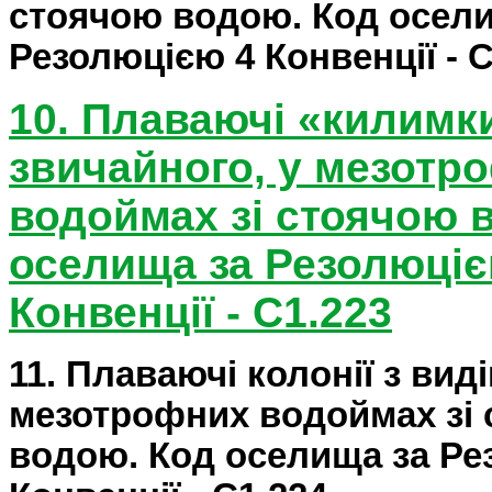
стоячою водою. Код осел
Резолюцією 4 Конвенції -
10. Плаваючі «килимки
звичайного, у мезотр
водоймах зі стоячою 
оселища за Резолюціє
Конвенції - C1.223
11. Плаваючі колонії з вид
мезотрофних водоймах зі
водою. Код оселища за Ре