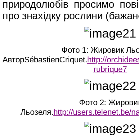
природолюбів просимо пов
про знахідку рослини (бажан
Фото 1: Жировик Льо
Автор
S
é
bastien
Criquet
.
http://orchide
rubrique7
Фото 2
:
Жирови
Льозеля.
http://users.telenet.be