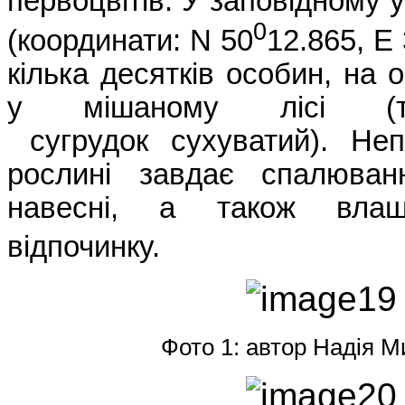
первоцвітів. У заповідному 
0
(координати: N
50
12.865,
E
кілька десятків особин, на 
у мішаному лісі (
сугрудок сухуватий). Неп
рослині завдає спалюван
навесні, а також влаш
відпочинку.
Фото 1: автор Надія
М