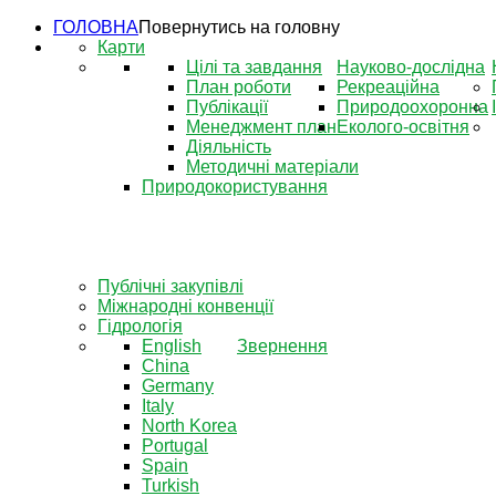
ГОЛОВНА
Повернутись на головну
Карти
Цілі та завдання
Науково-дослідна
План роботи
Рекреаційна
Публікації
Природоохоронна
Менеджмент план
Еколого-освітня
Діяльність
Методичні матеріали
Природокористування
Публічні закупівлі
Міжнародні конвенції
Гідрологія
English
Звернення
China
Germany
Italy
North Korea
Portugal
Spain
Turkish