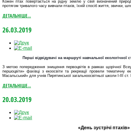
Кожен птах повертається на рідну землю у свій визначений природ
протягом тривалого часу вивчали птахів, їхній спосіб життя, звички, шля
ДЕТАЛЬНІШЕ...
26.03.2019
Перші відвідувачі на маршруті навчальної екологічної 
З метою попередження знищення первоцвітів в рамках щорічної Всеук
першоцвіти» фахівці з екоосвіти та рекреації провели тематичну е
Масальський» для учнів Пирятинської загальноосвітньої школи І-ІІІ ст.
ДЕТАЛЬНІШЕ...
20.03.2019
«День зустрічі птахів»