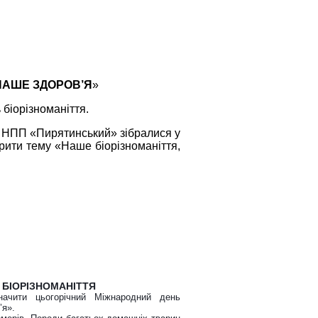
 НАШЕ ЗДОРОВ’Я
»
 біорізноманіття.
ти НПП «Пирятинський» зібралися у
рити тему «Наше біорізноманіття,
Ь БІОРІЗНОМАНІТТЯ
значити цьогорічний Міжнародний день
’я».