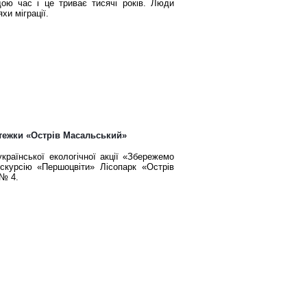
ою час і це триває тисячі років. Люди
хи міграції.
стежки «Острів Масальський»
раїнської екологічної акції «Збережемо
кскурсію «Першоцвіти» Лісопарк «Острів
 № 4.