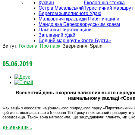
Куквин
Екологічна стежка
Острів Масальський
Туристичний маршрут
Берегом живописного Удаю
Мальовничі краєвиди Пирятинщини
Мандрівка Березоворудським краєм
Пам’ятки Пирятинщини
Заплавний Удай
Водний маршрут «Кроти-Бурти»
Ви тут:
Головна
Про парк
Звернення
Spain
05.06.2019
Всесвітній день охорони навколишнього серед
навчальному закладі «Сон
Фахівеціь з екоосвіти національного природного парку «Пирятинський»
цей день відзначається з 5 червня 1972 року і покликаний привернути
середовища. Також вона наголосила, що забруднюючи планету, ми шко
ДЕТАЛЬНІШЕ...