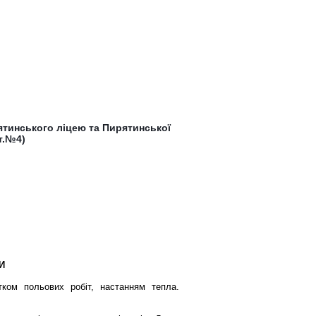
ятинського ліцею та Пирятинської
т.№4)
КИ
тком польових робіт, настанням тепла.