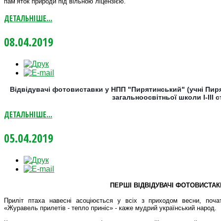
пам’яток природи під вільною ліцензією.
ДЕТАЛЬНІШЕ...
08.04.2019
Відвідувачі фотовиставки у НПП "Пирятинський" (учні Пир
загальноосвітньої школи І-ІІІ с
ДЕТАЛЬНІШЕ...
05.04.2019
ПЕРШІ ВІДВІДУВАЧІ ФОТОВИСТА
Приліт птаха навесні асоціюється у всіх з приходом весни, поча
«Журавель прилетів - тепло приніс» - каже мудрий український народ.