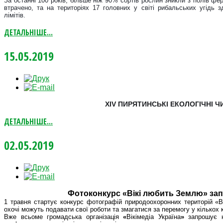
За останні 100 років, більше ніж 90% сортів рослин зникли з полів ф
втрачено, та на територіях 17 головних у світі рибальських угідь 
лімітів.
ДЕТАЛЬНІШЕ...
15.05.2019
ХІV ПИРЯТИНСЬКІ ЕКОЛОГІЧНІ 
ДЕТАЛЬНІШЕ...
02.05.2019
Фотоконкурс «Вікі любить Землю» зап
1
травня стартує конкурс фотографій природоохоронних територій «В
охочі можуть подавати свої роботи та змагатися за перемогу у кількох 
Вже всьоме громадська організація
«
Вікімедіа Україна
»
запрошує н