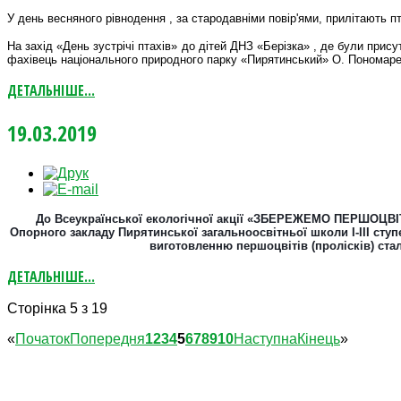
У день весняного рівнодення , за стародавніми повір'ями, прилітають п
На захід «День зустрічі птахів» до дітей ДНЗ «Берізка» , де були прису
фахівець національного природного парку «Пирятинський» О. Пономаре
ДЕТАЛЬНІШЕ...
19.03.2019
До Всеукраїнської екологічної акції «ЗБЕРЕЖЕМО ПЕРШОЦВІ
Опорного закладу Пирятинської загальноосвітньої школи І-ІІІ сту
виготовленню першоцвітів (пролісків) стал
ДЕТАЛЬНІШЕ...
Сторінка 5 з 19
«
Початок
Попередня
1
2
3
4
5
6
7
8
9
10
Наступна
Кінець
»