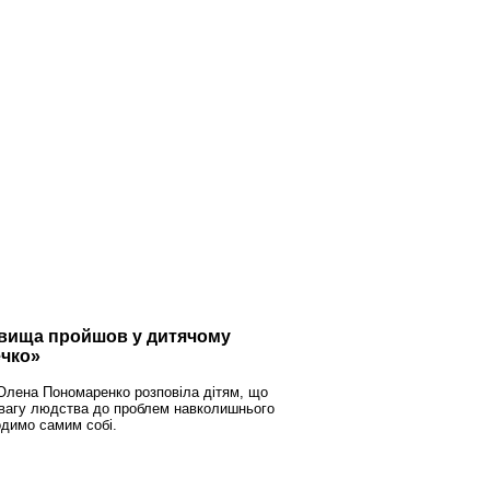
овища
пройшов у дитячому
ечко»
 Олена Пономаренко розповіла дітям, що
 увагу людства до проблем навколишнього
димо самим собі.