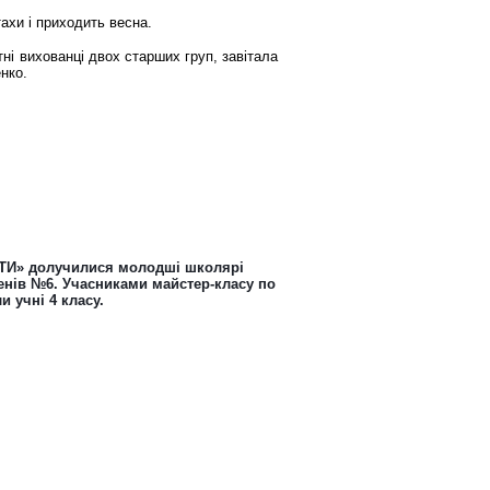
тахи і приходить весна.
тні вихованці двох старших груп, завітала
нко.
ТИ» долучилися молодші школярі
пенів №6. Учасниками майстер-класу по
и учні 4 класу.