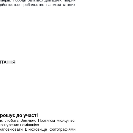
ермерів. Породи багатьох домашніх тварин
здійснюється рибальство на межі сталих
ЧИТАННЯ
рошує до участі
ікі любить Землю». Протягом місяця всі
конкурсних номінаціях.
аповнювати Вікісховище фотографіями