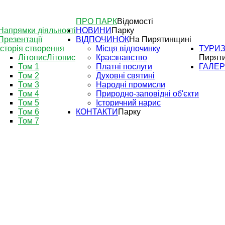
ПРО ПАРК
Відомості
Напрямки діяльності
НОВИНИ
Парку
Презентації
ВІДПОЧИНОК
На Пирятинщині
Історія створення
Місця відпочинку
ТУРИ
Літопис
Літопис
Краєзнавство
Пирят
Том 1
Платні послуги
ГАЛЕ
Том 2
Духовні святині
Том 3
Народні промисли
Том 4
Природно-заповідні об'єкти
Том 5
Історичний нарис
Том 6
КОНТАКТИ
Парку
Том 7