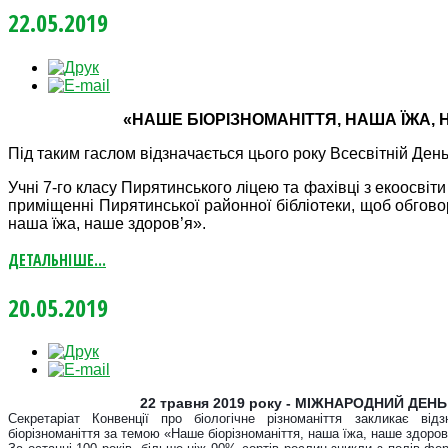
22.05.2019
«НАШЕ БІОРІЗНОМАНІТТЯ, НАША ЇЖА,
Під таким гаслом відзначається цього року Всесвітній День
Учні 7-го класу Пирятинського ліцею та фахівці з екоосві
приміщенні Пирятинської районної бібліотеки, щоб обгово
наша їжа, наше здоров’я».
ДЕТАЛЬНІШЕ...
20.05.2019
22 травня 2019 року - МІЖНАРОДНИЙ ДЕН
Секретаріат Конвенції про біологічне різноманіття закликає від
біорізноманіття за темою «Наше біорізноманіття, наша їжа, наше здоров