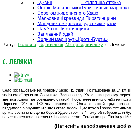
Куквин
Екологічна стежка
Острів Масальський
Туристичний маршрут
Берегом живописного Удаю
Мальовничі краєвиди Пирятинщини
Мандрівка Березоворудським краєм
Пам’ятки Пирятинщини
Заплавний Удай
Водний маршрут «Кроти-Бурти»
Ви тут:
Головна
Відпочинок
Місця відпочинку
с. Леляки
С. ЛЕЛЯКИ
Село розташоване на правому березі р. Удай. Розташоване за 14 км в
залізничної зупинки Сасинівка. Засноване у ХV ст. на правому берез
зветься Хорол (де розміщено ставок). Поселення виникло ніби на підв
Перепис 2014 р.- 130 чол. населення. Одна із версій щодо назви 
гніздилося в зручних місцях багато лелек. Цих птахів і зараз тут чима
це мальовниче місце на березі Удаю сторіч із 4 тому облюбував для бу
на честь першого поселенця і названо село. Пам’яттю про Північну вій
(Натисніть на зображення щоб з