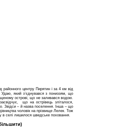
ід районного центру
Пирятин і за 4 км
від
і Удаю, який з’єднувався з пониззям, що
ищеному острові, що не заливався водою.
засвідчує, що на острівець зліталося,
ло. Звідси – й назва поселення. Інша – що
дівництва чоловік на прізвище Лелек. Тож
ну в селі лишилося шведське поховання.
більшити)