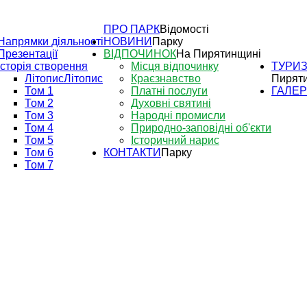
ПРО ПАРК
Відомості
Напрямки діяльності
НОВИНИ
Парку
Презентації
ВІДПОЧИНОК
На Пирятинщині
Історія створення
Місця відпочинку
ТУРИ
Літопис
Літопис
Краєзнавство
Пирят
Том 1
Платні послуги
ГАЛЕ
Том 2
Духовні святині
Том 3
Народні промисли
Том 4
Природно-заповідні об'єкти
Том 5
Історичний нарис
Том 6
КОНТАКТИ
Парку
Том 7