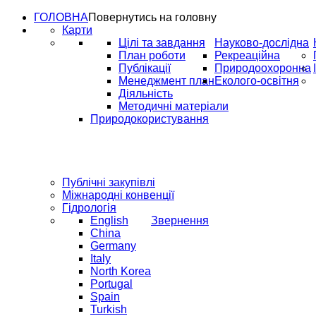
ГОЛОВНА
Повернутись на головну
Карти
Цілі та завдання
Науково-дослідна
План роботи
Рекреаційна
Публікації
Природоохоронна
Менеджмент план
Еколого-освітня
Діяльність
Методичні матеріали
Природокористування
Публічні закупівлі
Міжнародні конвенції
Гідрологія
English
Звернення
China
Germany
Italy
North Korea
Portugal
Spain
Turkish