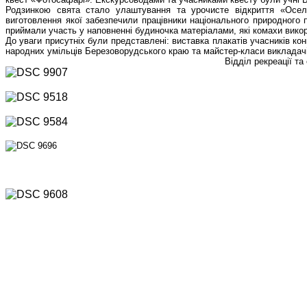
Родзинкою свята стало улаштування та урочисте відкриття «Осел
виготовлення якої забезпечили працівники національного природного п
приймали участь у наповненні будиночка матеріалами, які комахи викор
До уваги присутніх були представлені: виставка плакатів учасників к
народних умільців Березоворудського краю та майстер-класи викладачів
Відділ рекреації т