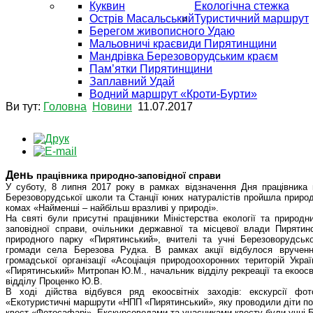
Куквин
Екологічна стежка
Острів Масальський
Туристичний маршрут
Берегом живописного Удаю
Мальовничі краєвиди Пирятинщини
Мандрівка Березоворудським краєм
Пам’ятки Пирятинщини
Заплавний Удай
Водний маршрут «Кроти-Бурти»
Ви тут:
Головна
Новини
11.07.2017
День
працівника природно-заповідної справи
У суботу, 8 липня 2017 року в рамках відзначення Дня працівника п
Березоворудської школи та Станції юних натуралістів пройшла приро
комах «Найменші – найбільш вразливі у природі».
На святі були присутні працівники Міністерства екології та природн
заповідної справи, очільники державної та місцевої влади Пирятинс
природного парку «Пирятинський», вчителі та учні Березоворудсько
громади села Березова Рудка. В рамках акції відбулося врученн
громадської організації «Асоціація природоохоронних територій Укр
«Пирятинський» Митропан Ю.М., начальник відділу рекреації та екоосв
відділу Проценко Ю.В.
В ході дійства відбувся ряд екоосвітніх заходів: екскурсії ф
«Екотуристичні маршрути «НПП «Пирятинський», яку проводили діти поч
квест «Фотосафарі». Екскурсоводами та учасниками квесту були учні Бе