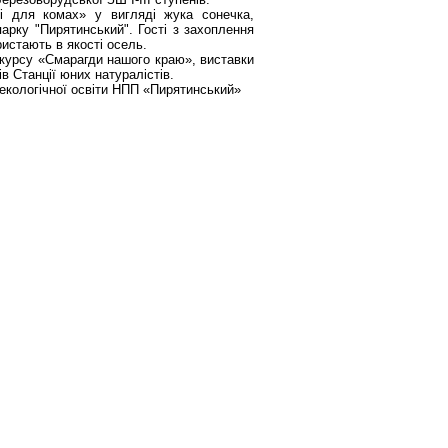
і для комах» у вигляді жука сонечка,
арку "Пирятинський". Гості з захоплення
истають в якості осель.
онкурсу «Смарагди нашого краю», виставки
 Станції юних натуралістів.
а екологічної освіти НПП «Пирятинський»