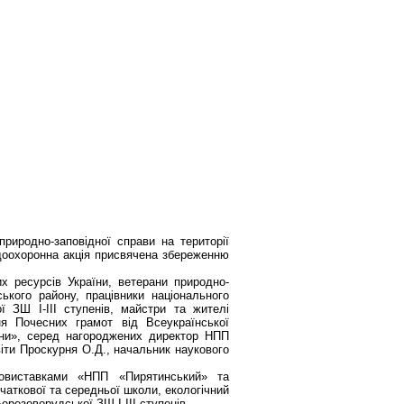
риродно-заповідної справи на території
доохоронна акція присвячена збереженню
их ресурсів України, ветерани природно-
ького району, працівники національного
ї ЗШ І-ІІІ ступенів, майстри та жителі
я Почесних грамот від Всеукраїнської
аїни», серед нагороджених директор НПП
іти Проскурня О.Д., начальник наукового
отовиставками «НПП «Пирятинський» та
аткової та середньої школи, екологічний
резоворудської ЗШ І-ІІІ ступенів.