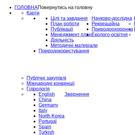
ГОЛОВНА
Повернутись на головну
Карти
Цілі та завдання
Науково-дослідна
План роботи
Рекреаційна
Публікації
Природоохоронна
Менеджмент план
Еколого-освітня
Діяльність
Методичні матеріали
Природокористування
Публічні закупівлі
Міжнародні конвенції
Гідрологія
English
Звернення
China
Germany
Italy
North Korea
Portugal
Spain
Turkish