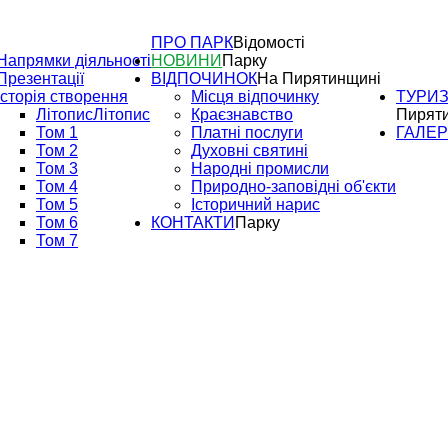
ПРО ПАРК
Відомості
Напрямки діяльності
НОВИНИ
Парку
Презентації
ВІДПОЧИНОК
На Пирятинщині
Історія створення
Місця відпочинку
ТУРИ
Літопис
Літопис
Краєзнавство
Пирят
Том 1
Платні послуги
ГАЛЕ
Том 2
Духовні святині
Том 3
Народні промисли
Том 4
Природно-заповідні об'єкти
Том 5
Історичний нарис
Том 6
КОНТАКТИ
Парку
Том 7