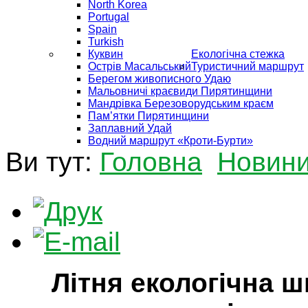
North Korea
Portugal
Spain
Turkish
Куквин
Екологічна стежка
Острів Масальський
Туристичний маршрут
Берегом живописного Удаю
Мальовничі краєвиди Пирятинщини
Мандрівка Березоворудським краєм
Пам’ятки Пирятинщини
Заплавний Удай
Водний маршрут «Кроти-Бурти»
Ви тут:
Головна
Новин
Літня екологічна 