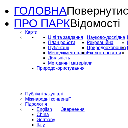
ГОЛОВНА
Повернутис
ПРО ПАРК
Відомості
Карти
Цілі та завдання
Науково-дослідна
План роботи
Рекреаційна
Публікації
Природоохоронна
Менеджмент план
Еколого-освітня
Діяльність
Методичні матеріали
Природокористування
Публічні закупівлі
Міжнародні конвенції
Гідрологія
English
Звернення
China
Germany
Italy