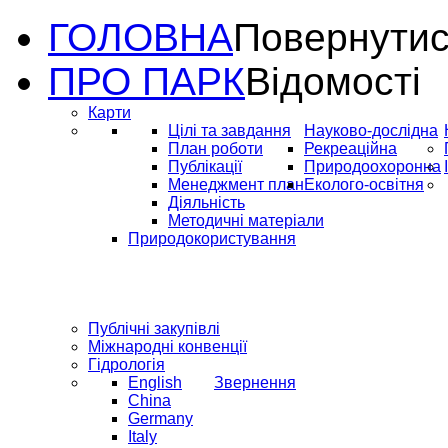
ГОЛОВНА
Повернутис
ПРО ПАРК
Відомості
Карти
Цілі та завдання
Науково-дослідна
План роботи
Рекреаційна
Публікації
Природоохоронна
Менеджмент план
Еколого-освітня
Діяльність
Методичні матеріали
Природокористування
Публічні закупівлі
Міжнародні конвенції
Гідрологія
English
Звернення
China
Germany
Italy