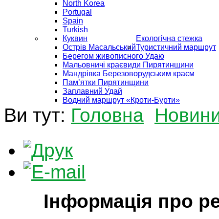
North Korea
Portugal
Spain
Turkish
Куквин
Екологічна стежка
Острів Масальський
Туристичний маршрут
Берегом живописного Удаю
Мальовничі краєвиди Пирятинщини
Мандрівка Березоворудським краєм
Пам’ятки Пирятинщини
Заплавний Удай
Водний маршрут «Кроти-Бурти»
Ви тут:
Головна
Новин
Інформація про р