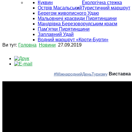
Куквин
Екологічна стежка
Острів Масальський
Туристичний маршрут
Берегом живописного Удаю
Мальовничі краєвиди Пирятинщини
Мандрівка Березоворудським краєм
Пам’ятки Пирятинщини
Заплавний Удай
Водний маршрут «Кроти-Бурти»
Ви тут:
Головна
Новини
27.09.2019
Виставка 
#
МіжнароднийДеньТуризму