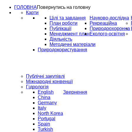
ГОЛОВНА
Повернутись на головну
Карти
Цілі та завдання
Науково-дослідна
План роботи
Рекреаційна
Публікації
Природоохоронна
Менеджмент план
Еколого-освітня
Діяльність
Методичні матеріали
Природокористування
Публічні закупівлі
Міжнародні конвенції
Гідрологія
English
Звернення
China
Germany
Italy
North Korea
Portugal
Spain
Turkish