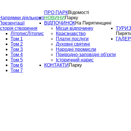
ПРО ПАРК
Відомості
Напрямки діяльності
НОВИНИ
Парку
Презентації
ВІДПОЧИНОК
На Пирятинщині
Історія створення
Місця відпочинку
ТУРИ
Літопис
Літопис
Краєзнавство
Пирят
Том 1
Платні послуги
ГАЛЕ
Том 2
Духовні святині
Том 3
Народні промисли
Том 4
Природно-заповідні об'єкти
Том 5
Історичний нарис
Том 6
КОНТАКТИ
Парку
Том 7