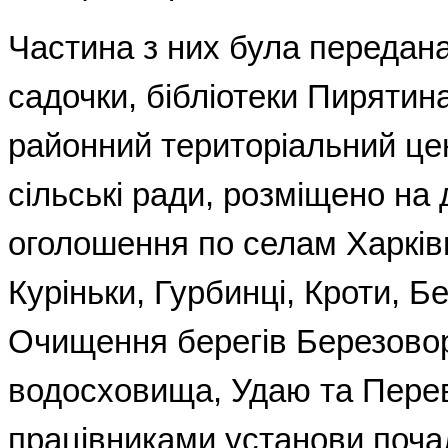
Частина з них була передана
садочки, бібліотеки Пирятина
районний територіальний цен
сільські ради, розміщено на
оголошення по селам Харківц
Куріньки, Гурбинці, Кроти, Б
Очищення берегів Березово
водосховища, Удаю та Пере
працівниками установи поча