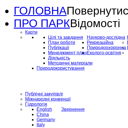
ГОЛОВНА
Повернутис
ПРО ПАРК
Відомості
Карти
Цілі та завдання
Науково-дослідна
План роботи
Рекреаційна
Публікації
Природоохоронна
Менеджмент план
Еколого-освітня
Діяльність
Методичні матеріали
Природокористування
Публічні закупівлі
Міжнародні конвенції
Гідрологія
English
Звернення
China
Germany
Italy