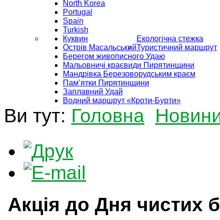
North Korea
Portugal
Spain
Turkish
Куквин
Екологічна стежка
Острів Масальський
Туристичний маршрут
Берегом живописного Удаю
Мальовничі краєвиди Пирятинщини
Мандрівка Березоворудським краєм
Пам’ятки Пирятинщини
Заплавний Удай
Водний маршрут «Кроти-Бурти»
Ви тут:
Головна
Новин
Акція до Дня чистих б