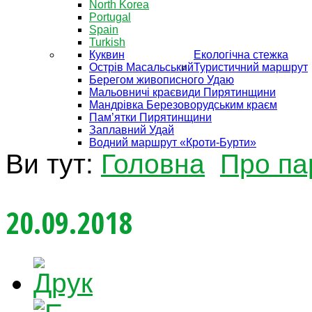
North Korea
Portugal
Spain
Turkish
Куквин
Екологічна стежка
Острів Масальський
Туристичний маршрут
Берегом живописного Удаю
Мальовничі краєвиди Пирятинщини
Мандрівка Березоворудським краєм
Пам’ятки Пирятинщини
Заплавний Удай
Водний маршрут «Кроти-Бурти»
Ви тут:
Головна
Про па
20.09.2018