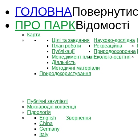
ГОЛОВНА
Повернутис
ПРО ПАРК
Відомості
Карти
Цілі та завдання
Науково-дослідна
План роботи
Рекреаційна
Публікації
Природоохоронна
Менеджмент план
Еколого-освітня
Діяльність
Методичні матеріали
Природокористування
Публічні закупівлі
Міжнародні конвенції
Гідрологія
English
Звернення
China
Germany
Italy