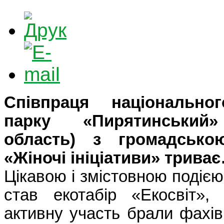
Співпраця національно
парку «Пирятинський»
область) з громадською
«Жіночі ініціативи» трива
Цікавою і змістовною подіє
став екотабір «Екосвіт»,
активну участь брали фахів