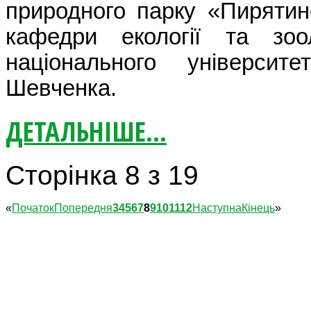
природного парку «Пирятин
кафедри екології та зоол
національного університ
Шевченка.
ДЕТАЛЬНІШЕ...
Сторінка 8 з 19
«
Початок
Попередня
3
4
5
6
7
8
9
10
11
12
Наступна
Кінець
»