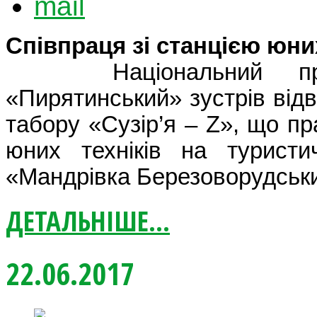
Співпраця зі станцією юних
Національний прир
«Пирятинський» зустрів відв
табору «Сузір’я – Z», що пр
юних техніків на туристи
«Мандрівка Березоворудськ
ДЕТАЛЬНІШЕ...
22.06.2017