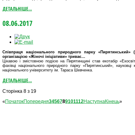
ДЕТАЛЬНІШЕ...
08.06.2017
Співпраця національного природного парку «Пирятинський» (
організацією «Жіночі ініціативи» триває…
Цікавою і змістовною подією на Пирятинщині став екотабір «Екосвіт
фахівці національного природного парку «Пирятинський», науковці к
національного університету ім. Тараса Шевченка.
ДЕТАЛЬНІШЕ...
Сторінка 8 з 19
«
Початок
Попередня
3
4
5
6
7
8
9
10
11
12
Наступна
Кінець
»