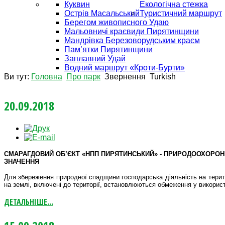
Куквин
Екологічна стежка
Острів Масальський
Туристичний маршрут
Берегом живописного Удаю
Мальовничі краєвиди Пирятинщини
Мандрівка Березоворудським краєм
Пам’ятки Пирятинщини
Заплавний Удай
Водний маршрут «Кроти-Бурти»
Ви тут:
Головна
Про парк
Звернення
Turkish
20.09.2018
СМАРАГДОВИЙ ОБ’ЄКТ «НПП ПИРЯТИНСЬКИЙ» - ПРИРОДООХОРО
ЗНАЧЕННЯ
Для збереження природної спадщини господарська діяльність на терито
на землі, включені до території, встановлюються обмеження у використ
ДЕТАЛЬНІШЕ...