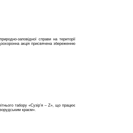
риродно-заповідної справи на території
доохоронна акція присвячена збереженню
ітнього табору «Сузір’я – Z», що працює
оворудським краєм».