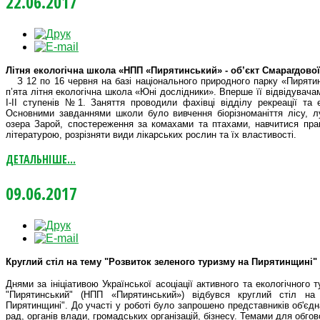
22.06.2017
Літня екологічна школа «НПП «Пирятинський» - об’єкт Смарагдово
З 12 по 16 червня на базі національного природного парку «Пиряти
п’ята літня екологічна школа «Юні дослідники». Вперше її відвідувача
І-ІІ ступенів №1. Заняття проводили фахівці відділу рекреації та 
Основними завданнями школи було вивчення біорізноманіття лісу, лу
озера Зарой, спостереження за комахами та птахами, навчитися пра
літературою, розрізняти види лікарських рослин та їх властивості.
ДЕТАЛЬНІШЕ...
09.06.2017
Круглий стіл на тему "Розвиток зеленого туризму на Пирятинщині"
Днями за ініціативою Української асоціації активного та екологічного 
"Пирятинський" (НПП «Пирятинський») відбувся круглий стіл на
Пирятинщині". До участі у роботі було запрошено представників об'єд
рад, органів влади, громадських організацій, бізнесу. Темами для обго