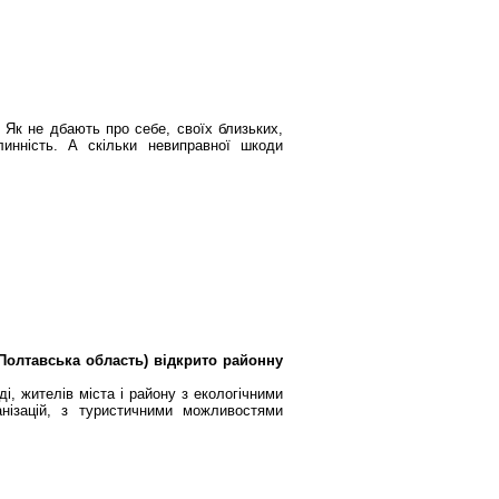
. Як не дбають про себе, своїх близьких,
инність. А скільки невиправної шкоди
Полтавська область) відкрито районну
, жителів міста і району з екологічними
нізацій, з туристичними можливостями