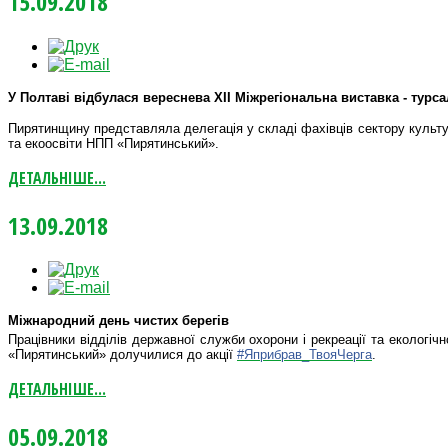
15.09.2018
У Полтаві відбулася вереснева
XII
Міжрегіональна виставка - турс
Пирятинщину представляла делегація у складі фахівців сектору культу
та екоосвіти НПП «Пирятинський».
ДЕТАЛЬНІШЕ...
13.09.2018
Міжнародний день чистих берегів
Працівники відділів державної служби охорони і рекреації та екологічн
«Пирятинський» долучилися до акції
#
Яприбрав_ТвояЧерга
.
ДЕТАЛЬНІШЕ...
05.09.2018