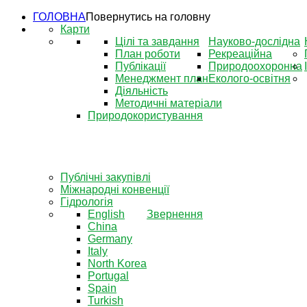
ГОЛОВНА
Повернутись на головну
Карти
Цілі та завдання
Науково-дослідна
План роботи
Рекреаційна
Публікації
Природоохоронна
Менеджмент план
Еколого-освітня
Діяльність
Методичні матеріали
Природокористування
Публічні закупівлі
Міжнародні конвенції
Гідрологія
English
Звернення
China
Germany
Italy
North Korea
Portugal
Spain
Turkish