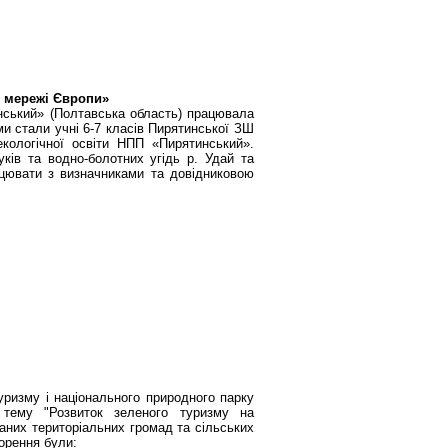
ї мережі Європи»
нський» (Полтавська область) працювала
ми стали учні 6-7 класів Пирятинської ЗШ
екологічної освіти
НПП
«Пирятинський».
ків та водно-болотних угідь р. Удай та
цювати з визначниками та довідниковою
туризму і національного природного парку
 тему "Розвиток зеленого туризму на
наних територіальних громад та сільських
ворення були: