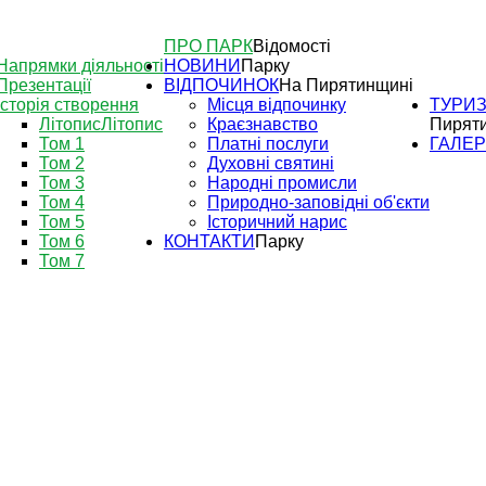
ПРО ПАРК
Відомості
Напрямки діяльності
НОВИНИ
Парку
Презентації
ВІДПОЧИНОК
На Пирятинщині
Історія створення
Місця відпочинку
ТУРИ
Літопис
Літопис
Краєзнавство
Пирят
Том 1
Платні послуги
ГАЛЕ
Том 2
Духовні святині
Том 3
Народні промисли
Том 4
Природно-заповідні об'єкти
Том 5
Історичний нарис
Том 6
КОНТАКТИ
Парку
Том 7