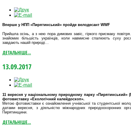
Вперше
у
НПП «Пирятинський» пройде велодесант WWF
Прийшла осінь, а з нею пора димових завіс, гіркого присмаку повітря
знайомих більшість українців, коли навмисне спалюють суху росл
завдають нашій природі…
ДЕТАЛЬНІШЕ...
13.09.2017
11 вересня у національному природному парку «Пирятинський» (
фотовиставку «Екологічний калейдоскоп».
Метою фотовиставки є ознайомлення учнівської та студентської молоді
датами вересня, з діяльністю міжнародних природоохоронних орга
Пирятинщини.
ДЕТАЛЬНІШЕ...